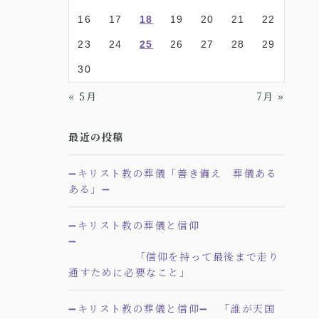
16
17
18
19
20
21
22
23
24
25
26
27
28
29
30
« 5月
7月 »
最近の投稿
➖キリスト教の葬儀「善き備え 葬儀ある
ある」➖
➖キリスト教の葬儀と信仰
➖
「信仰を持って最後まで走り
通すために必要なこと」
➖キリスト教の葬儀と信仰➖ 「誰が天国