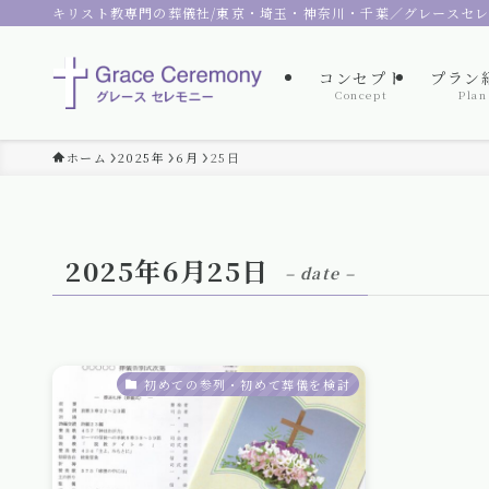
キリスト教専門の葬儀社/東京・埼玉・神奈川・千葉／グレースセ
コンセプト
プラン
Concept
Plan
ホーム
2025年
6月
25日
2025年6月25日
– date –
初めての参列・初めて葬儀を検討